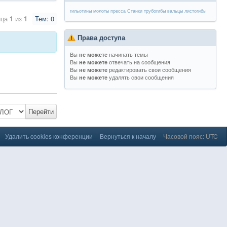
гильотины
молоты
пресса
Станки
трубогибы
вальцы
листогибы
ица
1
из
1
Тем: 0
Права доступа
Вы
начинать темы
не можете
Вы
отвечать на сообщения
не можете
Вы
редактировать свои сообщения
не можете
Вы
удалять свои сообщения
не можете
Перейти
Удалить cookies конференции
Вернуться к началу
Часовой пояс: UTC